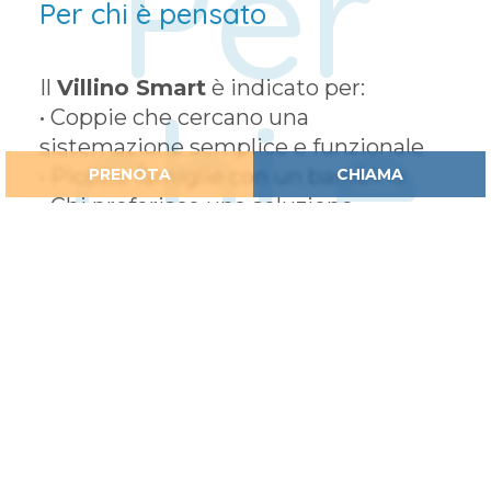
Per
Per chi è pensato
Il
Villino Smart
è indicato per:
chi e
•
Coppie che cercano una
sistemazione semplice e funzionale
•
Piccole famiglie con un bambino
PRENOTA
CHIAMA
•
Chi preferisce una soluzione
compatta immersa nella natura
perch
•
Ospiti che desiderano una vacanza
pratica vicino al mare
Perché sceglierlo
•
Offre
una sistemazione essenziale
e funzionale
per vivere la vacanza in
libertà
•
Permette di godere di
momenti