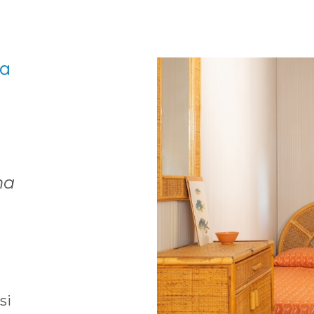
ra
ma
i
si