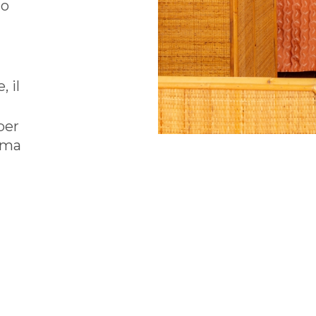
to
, il
 per
, ma