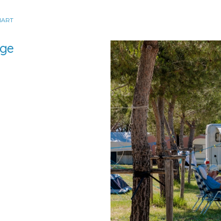
MART
ige