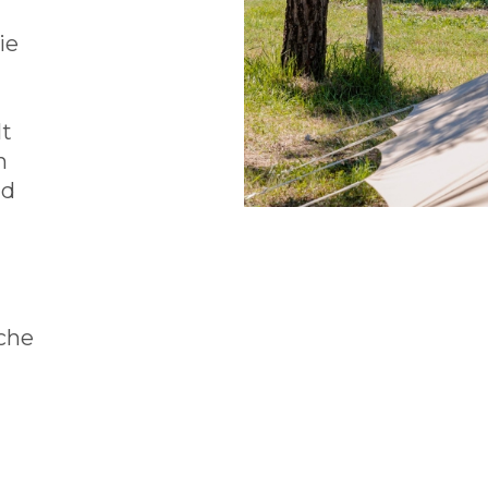
ie
s
lt
n
nd
iche
d