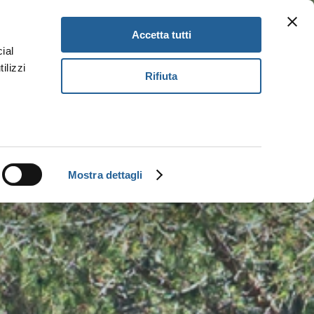
Newsletter
Gift Card
DE
Accetta tutti
ial
ilizzi
Buch
Rifiuta
Mostra dettagli