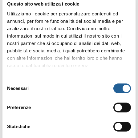
Wi-Fi
Questo sito web utilizza i cookie
Utilizziamo i cookie per personalizzare contenuti ed
Lavatrici
annunci, per fornire funzionalità dei social media e per
analizzare il nostro traffico. Condividiamo inoltre
Campi sportivi calcetto e tennis
informazioni sul modo in cui utilizzi il nostro sito con i
nostri partner che si occupano di analisi dei dati web,
Mezza pensione
pubblicità e social media, i quali potrebbero combinarle
con altre informazioni che hai fornito loro o che hanno
Pensione completa
raccolto dal tuo utilizzo dei loro servizi.
Selezione
Necessari
del
Alla scoperta del territorio
consenso
Preferenze
Per chi ha voglia di esplorare i dintorni, il Gitavillage
Club degli amici è un ottimo punto di partenza.
Statistiche