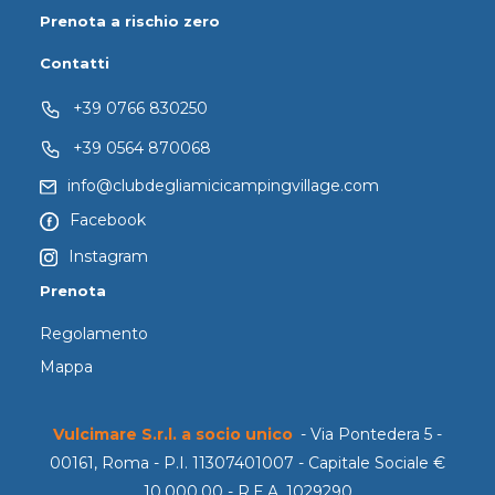
Prenota a rischio zero
Contatti
+39 0766 830250
+39 0564 870068
info@clubdegliamicicampingvillage.com
Facebook
Instagram
Prenota
Regolamento
Mappa
Vulcimare S.r.l. a socio unico
- Via Pontedera 5 -
00161, Roma - P.I. 11307401007 - Capitale Sociale €
10.000,00 - R.E.A. 1029290